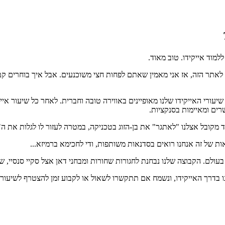
מוד אייקידו. טוב מאוד.
לאתר הזה, אז אני מאמין שאתם לפחות חצי משוכנעים. אבל איך בוחרים ק
שיעורי האייקידו שלנו מאופיינים באווירה טובה וחברית. לאחר כל שיעור איי
רים ומאיימות בסנקציות.
אוד מקובל אצלנו "לאתגר" את בן-הזוג בטכניקה, במטרה לעזור לו לגלות את 
 של זה אנחנו רואים בסדנאות משותפות, ודי לחכימא ברמיזא...
 בעולם. הקבוצה שלנו נבחנת לחגורות שחורות ומבחני דאן אצל סקיי סנסיי, שה
 בדרך האייקידו, ונשמח אם תתקשרו לשאול או לקבוע זמן להצטרף לשיעור א