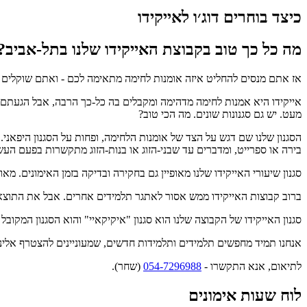
כיצד בוחרים דוג׳ו לאייקידו
מה כל כך טוב בקבוצת האייקידו שלנו בתל-אביב?
אז אתם מנסים להחליט איזה אומנות לחימה מתאימה לכם - ואתם שוקלים לל
אייקידו היא אמנות לחימה מדהימה ומקבלים בה כל-כך הרבה, אבל הגעתם 
מעט. יש גם סגנונות שונים. מה הכי טוב?
הסגנון שלנו שם דגש על הצד של אומנות הלחימה, ופחות על הסגנון היפאני. 
בירה או ספרייט, ומדברים עד שבני-הזוג או בנות-הזוג מתקשרות בפעם העש
סגנון שיעורי האייקידו שלנו מאופיין גם בחקירה ובדיקה בזמן האימונים. מ
ברוב קבוצות האייקידו ממש אסור לאתגר תלמידים אחרים. אבל את התוצאות
סגנון האייקידו של הקבוצה שלנו הוא סגנון "איקיקאיי" והוא הסגנון המקובל
אנחנו תמיד מחפשים תלמידים ותלמידות חדשים, שמעוניינים להצטרף אלינו
לתיאום, אנא התקשרו -
054-7296988
(שחר).
לוח שעות אימונים