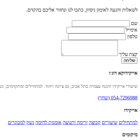
לשאלות והגעה לאימון ניסיון, כתבו לנו ונחזור אליכם בהקדם.
שם
אימייל
טלפון
קצת עליך
שליחה
אייקידוקא דוג׳ו
שיעורי אייקידו והגנה עצמית בתל אביב, נס ציונה ויהוד. למתחילים ומתקדמים, נש
054-7296988 (שחר)
אייקידו
למתחילים
שיעורים
קבוצה
זרימה ותנועה
אומנות לחימה
נשק
למבוגרים
מיקומים