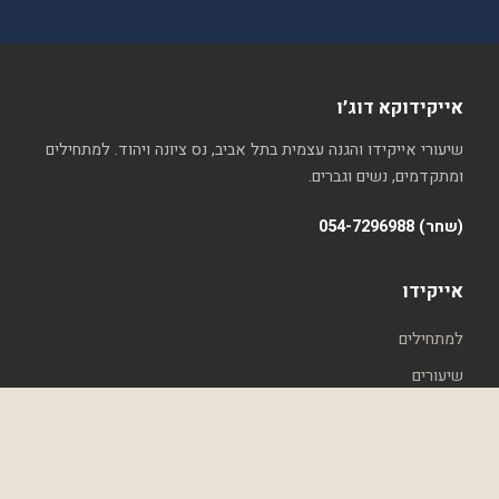
אייקידוקא דוג׳ו
שיעורי אייקידו והגנה עצמית בתל אביב, נס ציונה ויהוד. למתחילים
ומתקדמים, נשים וגברים.
054-7296988 (שחר)
אייקידו
למתחילים
שיעורים
קבוצה
זרימה ותנועה
אומנות לחימה