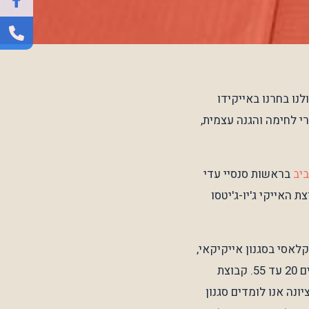
ת תלמידי אייקידו, שמתאמנים יחד באייקידו מעל 20 שנה. כולנו בחרנו באייקידו
י לחימה והגנה עצמית,
יב
בראשות סנסיי עדי
קידו ביהוד/בית אריה בראשות סנסיי ירון יעקובוביץ (דאן 4), וקבוצת האייקי ג'יו-ג'יטסו
לאסי בסגנון אייקיקאי,
שהוא הזרם המרכזי באייקידו. זוהי קבוצה גדולה יחסית של כ-20 תלמידים ותלמידות בגילאים 20 עד 55. קבוצת
נה אנו לומדים סגנון