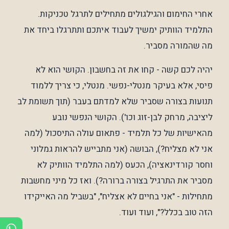
אחרי החימום והגילגולים מתחילים לתרגל טכניקות.
התלמיד הוותיק ימשיך לעבוד איתכם ותתרגלו ביחד את
מה שהמורה מסביר.
יהיה לכם קשה - קחו את זה בחשבון. הקושי הוא לא
פיסי, אלא בעיקר מנטלי-נפשי. מנטלי, כי צריך ללמוד
תנועות בצורה שסביר שלא למדתם בעבר (תוך תשומת לב
ליציבה, מרחק לבן-זוג וכו'). הקושי הנפשי נובע
מהאישיות של כל תלמיד - פתאום עולה התיסכול (למה
אני לא מצליח?), הבושה (אני מתבייש להראות גמלוני
וחסר קורדינאציה), הכעס (למה התלמיד הוותיק לא
מסביר את התרגיל בצורה ברורה?). ואז כל מיני מחשבות
מתחילות - "אני בחיים לא אצליח", "בשביל מה האייקידו
הזה טוב בכלל?", ועוד ועוד.