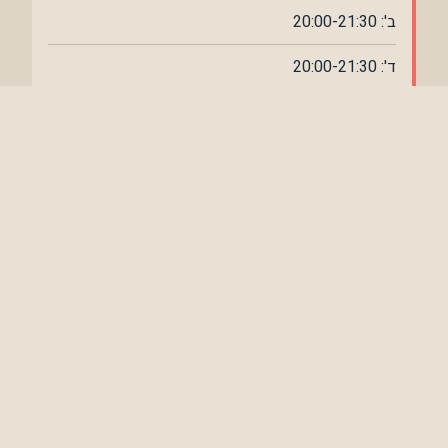
ב': 20:00-21:30
ד': 20:00-21:30
לפרטים נוספים על מיקומים ושעות -
צרו קשר
שיעור התנסות חינם ללא כל
התחייבות
תלמידים חדשים שמצטרפים מביאים איתם
אנרגיה רעננה לקבוצה. זה עובד - כבר הרבה
שנים...